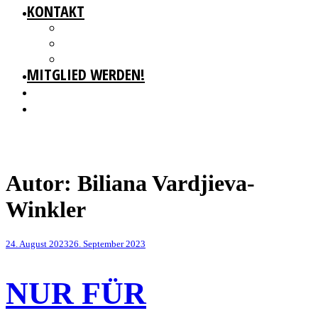
KONTAKT
GESCHÄFTSSTELLE
IMPRESSUM
DATENSCHUTZ
MITGLIED WERDEN!
Autor:
Biliana Vardjieva-
Winkler
Veröffentlicht
24. August 2023
26. September 2023
am
NUR FÜR