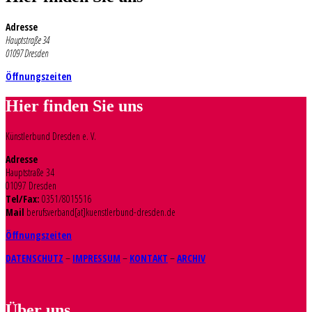
Adresse
Hauptstraße 34
01097 Dresden
Öffnungszeiten
Hier finden Sie uns
Künstlerbund Dresden e. V.
Adresse
Hauptstraße 34
01097 Dresden
Tel/Fax:
0351/8015516
Mail
berufsverband[at]kuenstlerbund-dresden.de
Öffnungszeiten
DATENSCHUTZ
–
IMPRESSUM
–
KONTAKT
–
ARCHIV
Über uns