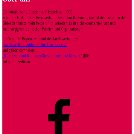
Der Künstlerbund Dresden e. V. besteht seit 1990.
Er hat die Funktion des Berufsverbandes von Künstler/innen, die auf den Gebieten der
Bildenden Kunst, meist freiberuflich, arbeiten. Er ist nicht kommerziell tätig und
unabhängig von politischen Parteien und Organisationen.
Der Verein ist Regionalverband des Landesverbandes
„Landesverband Bildende Kunst Sachsen e.V.“
und gehört damit dem
„Bundesverband Bildender Künstlerinnen und Künstler
“ (BBK)
mit Sitz in Berlin an.
Facebook