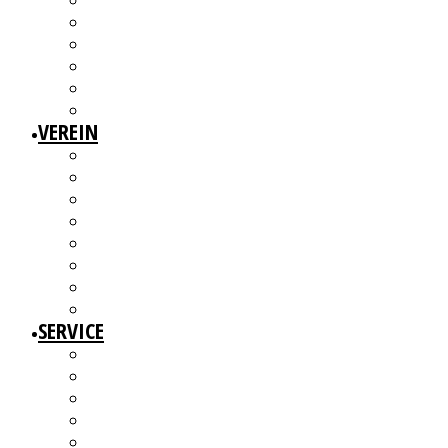
3W1F SPACE
WILLKOMMEN!
MITGLIEDERAUSSTELLUNGEN
MITGLIEDERINTERVIEWS
KÜNSTLERMESSE
ALTERSWERKE – KUNSTGESCHICHTE(N) ERZÄHLEN
VEREIN
ÜBER UNS
MITGLIEDER
VORSTAND
ARBEITSGRUPPEN & GREMIEN
SATZUNG
BEITRAGSORDNUNG
MITGLIED WERDEN UND MITMACHEN!
KBD NETZWERK
SERVICE
AUSSCHREIBUNGEN
WEITERBILDUNGEN
BERATUNGSANGEBOTE
ANGEBOTE FÜR MITGLIEDER
WERKDATENBANK (EXTERN)