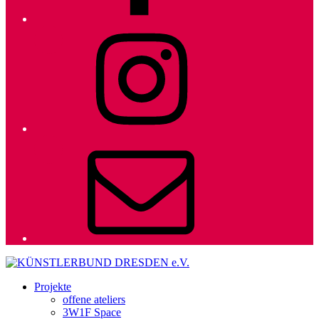
Instagram
E-
Mail
Projekte
offene ateliers
3W1F Space