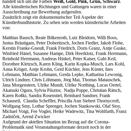
handelt sich um die Farben
Weiß, Gold, Pink, Grün, Schwarz
.
Alle künstlerischen Richtungen und Gattungen waren in einer
Ausschreibung zur Bewerbung aufgerufen.
Zusätzlich zeigt ein dokumentarischer Teil Aspekte der
Künstlerbundhistorie. Zu sehen sein werden künstlerische Arbeiten
von:
Matthias Bausch, Beate Bilkenroth, Lutz Bleidorn, Willi Boos,
Justus Bräutigam, Peter Doberitzsch, Jochen Fiedler, Jakob Flohe,
Kerstin Franke-Gneuß, Frank Friedrich, Doris Granz, Antje Guske,
Winfried Hänel, Susanne Hampe, Dirk Heerklotz, Frank Herrmann,
Reinhold Herrmann, Andreas Hinkel, Peter Kaiser, Gabi Keil,
Dorothee Kletzsch, Karen Kling, Karin Kopka-Musch, Lars Kohl,
Anna Kröger, Antje Krohn, Gerd Küchler, Jens Küster, Ines
Lehmann, Matthias Lehmann, Gerda Lepke, Katharina Lewonig,
Ulrich Lindner, Chris Löhmann, Jörg Mai, Thomas Matauschek,
Jana Morgenstern, Ulrike Mundt, Ulrike Northing, Lucas Oertel,
Akatsuki Ogura, Sylvia Pásztor, Nadja Poppe, Christian Rätsch,
Karen Roßki, Sandra Rosenstiel, Reinhard Sandner, Frank
Schauseil, Claudia Scheffler, Priscilla Ann Siebert Thornycroft,
Wolfgang Smy, Lothar Sprenger, Jochen Stankowski, Olaf Stoy,
Michael Voigt, Fee Vogler, Heike Wadewitz, Tina Wohlfarth, Franz
Zadniček, Arend Zwicker
Aufgrund der aktellen Situation im Bezug auf die Corona-
Problematik sind Veranstaltungsformate derzeit noch in der