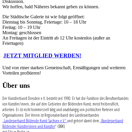
Diskussion.
Wir hoffen, bald Näheres bekannt geben zu können.
Die Städtische Galerie ist wie folgt geöffnet:
Dienstag bis Sonntag, Feiertage: 10 – 18 Uhr
Freitag: 10 – 19 Uhr
Montag: geschlossen
An Freitagen ist der Eintritt ab 12 Uhr kostenlos (außer an
Feiertagen)
JETZT MITGLIED WERDEN!
Und von einer starken Gemeinschaft, Ermäßigungen und weiteren
Vorteilen profitieren!
Über uns
Der Künstlerbund Dresden e.V. besteht seit 1990. Er hat die Funktion des Berufsverbandes
von Künstler/innen, die auf den Gebieten der Bildenden Kunst, meist freiberuflich,
arbeiten. Er ist nicht kommerziell tätig und unabhängig von politischen Parteien und
Organisationen. Der Verein ist Regionalverband des Landesverbandes
„Landesverband Bildende Kunst Sachsen e.V.“
und gehört damit dem
„Bundesverband
Bildender Künstlerinnen und Künstler
“ (BBK)
mit Sitz in Berlin an.