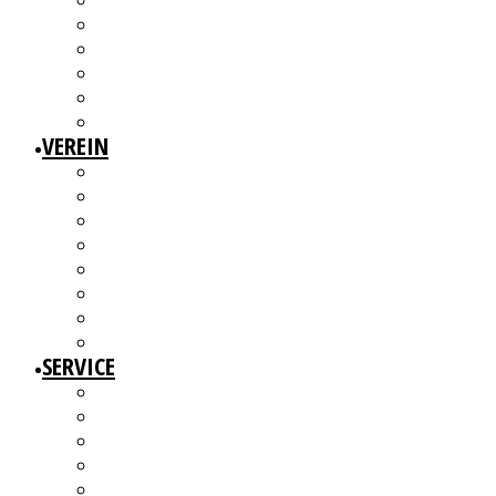
3W1F SPACE
WILLKOMMEN!
MITGLIEDERAUSSTELLUNGEN
MITGLIEDERINTERVIEWS
KÜNSTLERMESSE
ALTERSWERKE – KUNSTGESCHICHTE(N) ERZÄHLEN
VEREIN
ÜBER UNS
MITGLIEDER
VORSTAND
ARBEITSGRUPPEN & GREMIEN
SATZUNG
BEITRAGSORDNUNG
MITGLIED WERDEN UND MITMACHEN!
KBD NETZWERK
SERVICE
AUSSCHREIBUNGEN
WEITERBILDUNGEN
BERATUNGSANGEBOTE
ANGEBOTE FÜR MITGLIEDER
WERKDATENBANK (EXTERN)