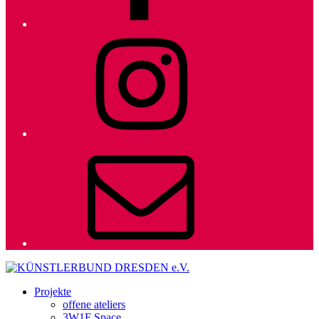
Instagram
E-
Mail
Projekte
offene ateliers
3W1F Space