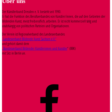
Über uns
Der Künstlerbund Dresden e. V. besteht seit 1990.
Er hat die Funktion des Berufsverbandes von Künstler/innen, die auf den Gebieten der
Bildenden Kunst, meist freiberuflich, arbeiten. Er ist nicht kommerziell tätig und
unabhängig von politischen Parteien und Organisationen.
Der Verein ist Regionalverband des Landesverbandes
„Landesverband Bildende Kunst Sachsen e.V.“
und gehört damit dem
„Bundesverband Bildender Künstlerinnen und Künstler
“ (BBK)
mit Sitz in Berlin an.
Facebook