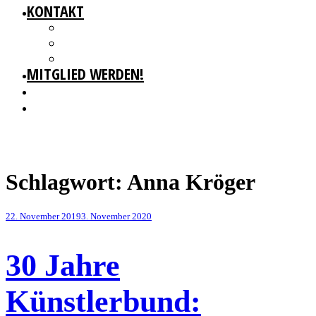
KONTAKT
GESCHÄFTSSTELLE
IMPRESSUM
DATENSCHUTZ
MITGLIED WERDEN!
Schlagwort:
Anna Kröger
Veröffentlicht
22. November 2019
3. November 2020
am
30 Jahre
Künstlerbund: