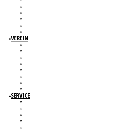
3W1F SPACE
WILLKOMMEN!
MITGLIEDERAUSSTELLUNGEN
MITGLIEDERINTERVIEWS
KÜNSTLERMESSE
ALTERSWERKE – KUNSTGESCHICHTE(N) ERZÄHLEN
VEREIN
ÜBER UNS
MITGLIEDER
VORSTAND
ARBEITSGRUPPEN & GREMIEN
SATZUNG
BEITRAGSORDNUNG
MITGLIED WERDEN UND MITMACHEN!
KBD NETZWERK
SERVICE
AUSSCHREIBUNGEN
WEITERBILDUNGEN
BERATUNGSANGEBOTE
ANGEBOTE FÜR MITGLIEDER
WERKDATENBANK (EXTERN)