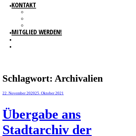
KONTAKT
GESCHÄFTSSTELLE
IMPRESSUM
DATENSCHUTZ
MITGLIED WERDEN!
Schlagwort:
Archivalien
Veröffentlicht
22. November 2020
25. Oktober 2021
am
Übergabe ans
Stadtarchiv der