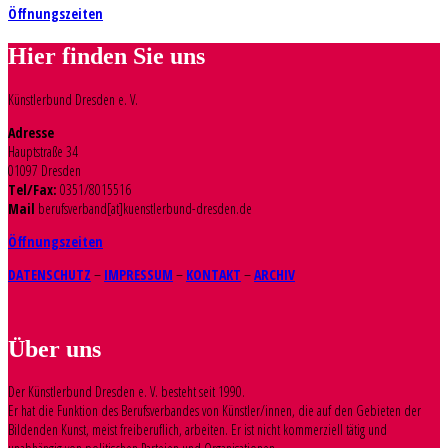
Öffnungszeiten
Hier finden Sie uns
Künstlerbund Dresden e. V.
Adresse
Hauptstraße 34
01097 Dresden
Tel/Fax:
0351/8015516
Mail
berufsverband[at]kuenstlerbund-dresden.de
Öffnungszeiten
DATENSCHUTZ
–
IMPRESSUM
–
KONTAKT
–
ARCHIV
Über uns
Der Künstlerbund Dresden e. V. besteht seit 1990.
Er hat die Funktion des Berufsverbandes von Künstler/innen, die auf den Gebieten der
Bildenden Kunst, meist freiberuflich, arbeiten. Er ist nicht kommerziell tätig und