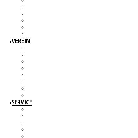
3W1F SPACE
WILLKOMMEN!
MITGLIEDERAUSSTELLUNGEN
MITGLIEDERINTERVIEWS
KÜNSTLERMESSE
ALTERSWERKE – KUNSTGESCHICHTE(N) ERZÄHLEN
VEREIN
ÜBER UNS
MITGLIEDER
VORSTAND
ARBEITSGRUPPEN & GREMIEN
SATZUNG
BEITRAGSORDNUNG
MITGLIED WERDEN UND MITMACHEN!
KBD NETZWERK
SERVICE
AUSSCHREIBUNGEN
WEITERBILDUNGEN
BERATUNGSANGEBOTE
ANGEBOTE FÜR MITGLIEDER
WERKDATENBANK (EXTERN)