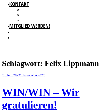
KONTAKT
GESCHÄFTSSTELLE
IMPRESSUM
DATENSCHUTZ
MITGLIED WERDEN!
Schlagwort:
Felix Lippmann
Veröffentlicht
23. Juni 2022
1. November 2022
am
WIN/WIN – Wir
gratulieren!