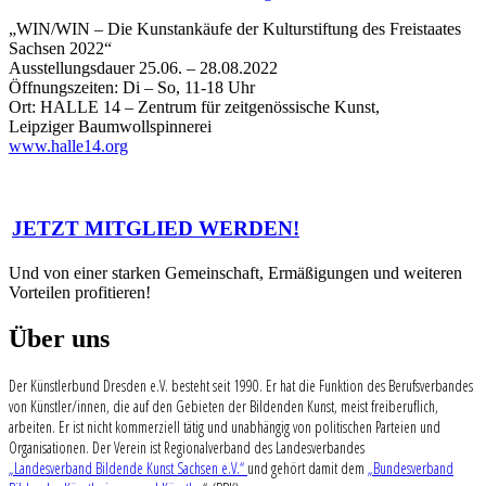
„WIN/WIN – Die Kunstankäufe der Kulturstiftung des Freistaates
Sachsen 2022“
Ausstellungsdauer 25.06. – 28.08.2022
Öffnungszeiten: Di – So, 11-18 Uhr
Ort: HALLE 14 – Zentrum für zeitgenössische Kunst,
Leipziger Baumwollspinnerei
www.halle14.org
JETZT MITGLIED WERDEN!
Und von einer starken Gemeinschaft, Ermäßigungen und weiteren
Vorteilen profitieren!
Über uns
Der Künstlerbund Dresden e.V. besteht seit 1990. Er hat die Funktion des Berufsverbandes
von Künstler/innen, die auf den Gebieten der Bildenden Kunst, meist freiberuflich,
arbeiten. Er ist nicht kommerziell tätig und unabhängig von politischen Parteien und
Organisationen. Der Verein ist Regionalverband des Landesverbandes
„Landesverband Bildende Kunst Sachsen e.V.“
und gehört damit dem
„Bundesverband