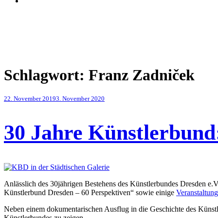
Schlagwort:
Franz Zadniček
Veröffentlicht
22. November 2019
3. November 2020
am
30 Jahre Künstlerbund:
Anlässlich des 30jährigen Bestehens des Künstlerbundes Dresden e.V.
Künstlerbund Dresden – 60 Perspektiven“ sowie einige
Veranstaltun
Neben einem dokumentarischen Ausflug in die Geschichte des Künstlerb
Künstlerbundes zu zeigen.