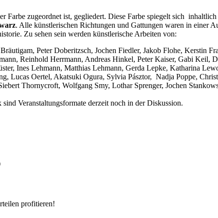
er Farbe zugeordnet ist, gegliedert. Diese Farbe spiegelt sich inhaltlich
hwarz
. Alle künstlerischen Richtungen und Gattungen waren in einer 
istorie. Zu sehen sein werden künstlerische Arbeiten von:
 Bräutigam, Peter Doberitzsch, Jochen Fiedler, Jakob Flohe, Kerstin F
ann, Reinhold Herrmann, Andreas Hinkel, Peter Kaiser, Gabi Keil, D
üster, Ines Lehmann, Matthias Lehmann, Gerda Lepke, Katharina Lewo
, Lucas Oertel, Akatsuki Ogura, Sylvia Pásztor, Nadja Poppe, Christ
 Siebert Thornycroft, Wolfgang Smy, Lothar Sprenger, Jochen Stankows
 sind Veranstaltungsformate derzeit noch in der Diskussion.
)
eilen profitieren!