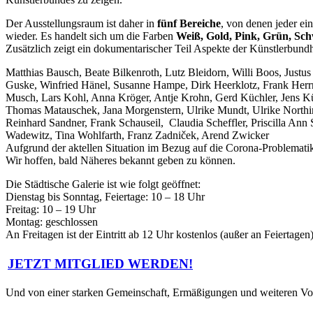
Der Ausstellungsraum ist daher in
fünf Bereiche
, von denen jeder ein
wieder. Es handelt sich um die Farben
Weiß, Gold, Pink, Grün, Sc
Zusätzlich zeigt ein dokumentarischer Teil Aspekte der Künstlerbundh
Matthias Bausch, Beate Bilkenroth, Lutz Bleidorn, Willi Boos, Justus
Guske, Winfried Hänel, Susanne Hampe, Dirk Heerklotz, Frank Herrm
Musch, Lars Kohl, Anna Kröger, Antje Krohn, Gerd Küchler, Jens K
Thomas Matauschek, Jana Morgenstern, Ulrike Mundt, Ulrike Northing
Reinhard Sandner, Frank Schauseil, Claudia Scheffler, Priscilla Ann
Wadewitz, Tina Wohlfarth, Franz Zadniček, Arend Zwicker
Aufgrund der aktellen Situation im Bezug auf die Corona-Problematik
Wir hoffen, bald Näheres bekannt geben zu können.
Die Städtische Galerie ist wie folgt geöffnet:
Dienstag bis Sonntag, Feiertage: 10 – 18 Uhr
Freitag: 10 – 19 Uhr
Montag: geschlossen
An Freitagen ist der Eintritt ab 12 Uhr kostenlos (außer an Feiertagen
JETZT MITGLIED WERDEN!
Und von einer starken Gemeinschaft, Ermäßigungen und weiteren Vort