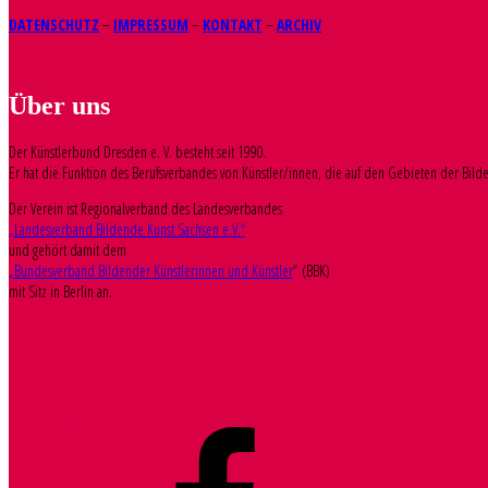
DATENSCHUTZ
–
IMPRESSUM
–
KONTAKT
–
ARCHIV
Über uns
Der Künstlerbund Dresden e. V. besteht seit 1990.
Er hat die Funktion des Berufsverbandes von Künstler/innen, die auf den Gebieten der Bilden
Der Verein ist Regionalverband des Landesverbandes
„Landesverband Bildende Kunst Sachsen e.V.“
und gehört damit dem
„Bundesverband Bildender Künstlerinnen und Künstler
“ (BBK)
mit Sitz in Berlin an.
Facebook