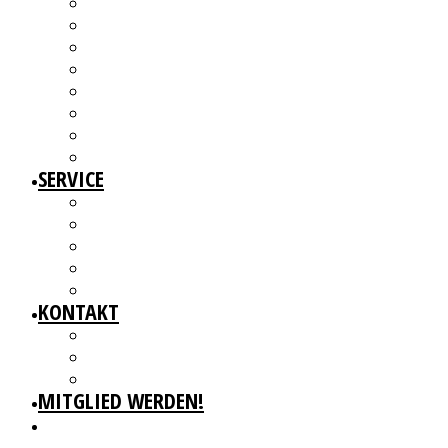
ÜBER UNS
MITGLIEDER
VORSTAND
ARBEITSGRUPPEN & GREMIEN
SATZUNG
BEITRAGSORDNUNG
MITGLIED WERDEN UND MITMACHEN!
KBD NETZWERK
SERVICE
AUSSCHREIBUNGEN
WEITERBILDUNGEN
BERATUNGSANGEBOTE
ANGEBOTE FÜR MITGLIEDER
WERKDATENBANK (EXTERN)
KONTAKT
GESCHÄFTSSTELLE
IMPRESSUM
DATENSCHUTZ
MITGLIED WERDEN!