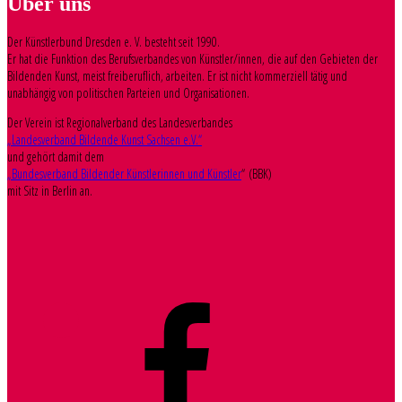
Über uns
Der Künstlerbund Dresden e. V. besteht seit 1990.
Er hat die Funktion des Berufsverbandes von Künstler/innen, die auf den Gebieten der
Bildenden Kunst, meist freiberuflich, arbeiten. Er ist nicht kommerziell tätig und
unabhängig von politischen Parteien und Organisationen.
Der Verein ist Regionalverband des Landesverbandes
„Landesverband Bildende Kunst Sachsen e.V.“
und gehört damit dem
„Bundesverband Bildender Künstlerinnen und Künstler
“ (BBK)
mit Sitz in Berlin an.
Facebook