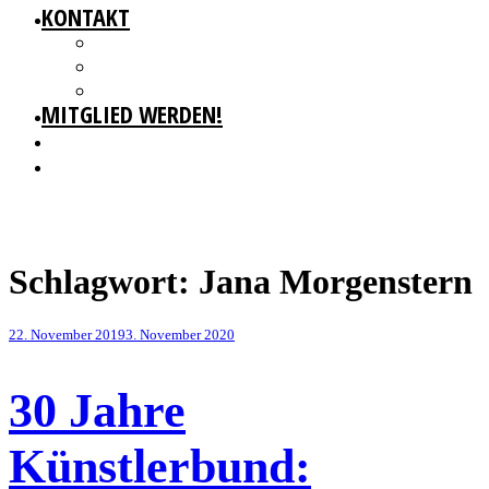
KONTAKT
GESCHÄFTSSTELLE
IMPRESSUM
DATENSCHUTZ
MITGLIED WERDEN!
Schlagwort:
Jana Morgenstern
Veröffentlicht
22. November 2019
3. November 2020
am
30 Jahre
Künstlerbund: