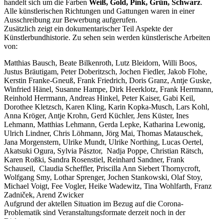
handelt sich um die Farben
Weiß, Gold, Pink, Grün, Schwarz
.
Alle künstlerischen Richtungen und Gattungen waren in einer
Ausschreibung zur Bewerbung aufgerufen.
Zusätzlich zeigt ein dokumentarischer Teil Aspekte der
Künstlerbundhistorie. Zu sehen sein werden künstlerische Arbeiten
von:
Matthias Bausch, Beate Bilkenroth, Lutz Bleidorn, Willi Boos,
Justus Bräutigam, Peter Doberitzsch, Jochen Fiedler, Jakob Flohe,
Kerstin Franke-Gneuß, Frank Friedrich, Doris Granz, Antje Guske,
Winfried Hänel, Susanne Hampe, Dirk Heerklotz, Frank Herrmann,
Reinhold Herrmann, Andreas Hinkel, Peter Kaiser, Gabi Keil,
Dorothee Kletzsch, Karen Kling, Karin Kopka-Musch, Lars Kohl,
Anna Kröger, Antje Krohn, Gerd Küchler, Jens Küster, Ines
Lehmann, Matthias Lehmann, Gerda Lepke, Katharina Lewonig,
Ulrich Lindner, Chris Löhmann, Jörg Mai, Thomas Matauschek,
Jana Morgenstern, Ulrike Mundt, Ulrike Northing, Lucas Oertel,
Akatsuki Ogura, Sylvia Pásztor, Nadja Poppe, Christian Rätsch,
Karen Roßki, Sandra Rosenstiel, Reinhard Sandner, Frank
Schauseil, Claudia Scheffler, Priscilla Ann Siebert Thornycroft,
Wolfgang Smy, Lothar Sprenger, Jochen Stankowski, Olaf Stoy,
Michael Voigt, Fee Vogler, Heike Wadewitz, Tina Wohlfarth, Franz
Zadniček, Arend Zwicker
Aufgrund der aktellen Situation im Bezug auf die Corona-
Problematik sind Veranstaltungsformate derzeit noch in der