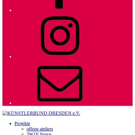
Instagram
E-
Mail
Projekte
offene ateliers
3W1F Space