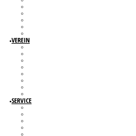
3W1F SPACE
WILLKOMMEN!
MITGLIEDERAUSSTELLUNGEN
MITGLIEDERINTERVIEWS
KÜNSTLERMESSE
ALTERSWERKE – KUNSTGESCHICHTE(N) ERZÄHLEN
VEREIN
ÜBER UNS
MITGLIEDER
VORSTAND
ARBEITSGRUPPEN & GREMIEN
SATZUNG
BEITRAGSORDNUNG
MITGLIED WERDEN UND MITMACHEN!
KBD NETZWERK
SERVICE
AUSSCHREIBUNGEN
WEITERBILDUNGEN
BERATUNGSANGEBOTE
ANGEBOTE FÜR MITGLIEDER
WERKDATENBANK (EXTERN)