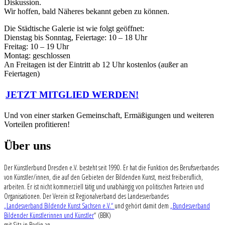
Diskussion.
Wir hoffen, bald Näheres bekannt geben zu können.
Die Städtische Galerie ist wie folgt geöffnet:
Dienstag bis Sonntag, Feiertage: 10 – 18 Uhr
Freitag: 10 – 19 Uhr
Montag: geschlossen
An Freitagen ist der Eintritt ab 12 Uhr kostenlos (außer an
Feiertagen)
JETZT MITGLIED WERDEN!
Und von einer starken Gemeinschaft, Ermäßigungen und weiteren
Vorteilen profitieren!
Über uns
Der Künstlerbund Dresden e.V. besteht seit 1990. Er hat die Funktion des Berufsverbandes
von Künstler/innen, die auf den Gebieten der Bildenden Kunst, meist freiberuflich,
arbeiten. Er ist nicht kommerziell tätig und unabhängig von politischen Parteien und
Organisationen. Der Verein ist Regionalverband des Landesverbandes
„Landesverband Bildende Kunst Sachsen e.V.“
und gehört damit dem
„Bundesverband
Bildender Künstlerinnen und Künstler
“ (BBK)
mit Sitz in Berlin an.