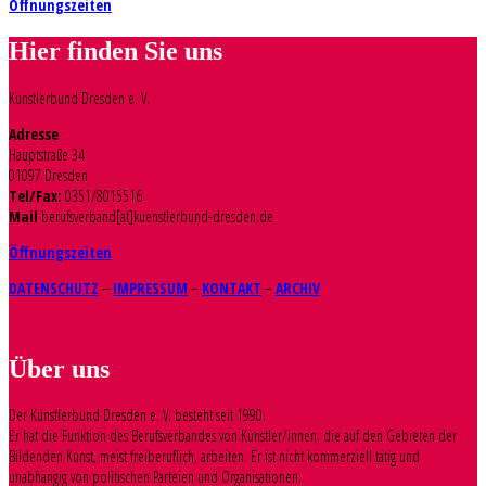
Öffnungszeiten
Hier finden Sie uns
Künstlerbund Dresden e. V.
Adresse
Hauptstraße 34
01097 Dresden
Tel/Fax:
0351/8015516
Mail
berufsverband[at]kuenstlerbund-dresden.de
Öffnungszeiten
DATENSCHUTZ
–
IMPRESSUM
–
KONTAKT
–
ARCHIV
Über uns
Der Künstlerbund Dresden e. V. besteht seit 1990.
Er hat die Funktion des Berufsverbandes von Künstler/innen, die auf den Gebieten der
Bildenden Kunst, meist freiberuflich, arbeiten. Er ist nicht kommerziell tätig und
unabhängig von politischen Parteien und Organisationen.