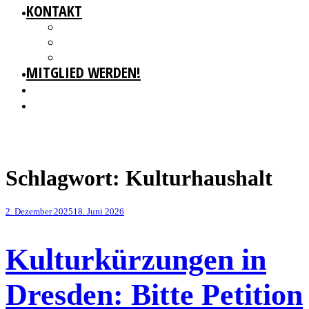
KONTAKT
GESCHÄFTSSTELLE
IMPRESSUM
DATENSCHUTZ
MITGLIED WERDEN!
Schlagwort:
Kulturhaushalt
Veröffentlicht
2. Dezember 2025
18. Juni 2026
am
Kulturkürzungen in
Dresden: Bitte Petition