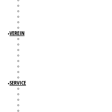
3W1F SPACE
WILLKOMMEN!
MITGLIEDERAUSSTELLUNGEN
MITGLIEDERINTERVIEWS
KÜNSTLERMESSE
ALTERSWERKE – KUNSTGESCHICHTE(N) ERZÄHLEN
VEREIN
ÜBER UNS
MITGLIEDER
VORSTAND
ARBEITSGRUPPEN & GREMIEN
SATZUNG
BEITRAGSORDNUNG
MITGLIED WERDEN UND MITMACHEN!
KBD NETZWERK
SERVICE
AUSSCHREIBUNGEN
WEITERBILDUNGEN
BERATUNGSANGEBOTE
ANGEBOTE FÜR MITGLIEDER
WERKDATENBANK (EXTERN)