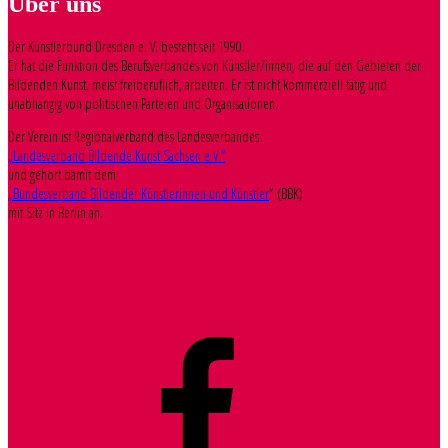
Über uns
Der Künstlerbund Dresden e. V. besteht seit 1990.
Er hat die Funktion des Berufsverbandes von Künstler/innen, die auf den Gebieten der
Bildenden Kunst, meist freiberuflich, arbeiten. Er ist nicht kommerziell tätig und
unabhängig von politischen Parteien und Organisationen.
Der Verein ist Regionalverband des Landesverbandes
„Landesverband Bildende Kunst Sachsen e.V.“
und gehört damit dem
„Bundesverband Bildender Künstlerinnen und Künstler
“ (BBK)
mit Sitz in Berlin an.
Facebook