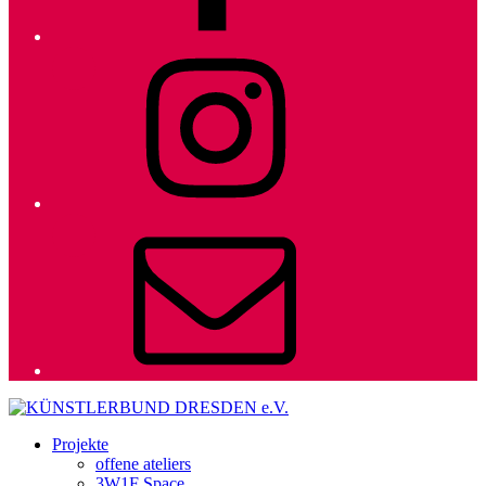
Instagram
E-
Mail
Projekte
offene ateliers
3W1F Space