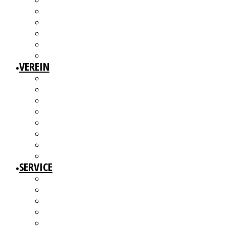
3W1F SPACE
WILLKOMMEN!
MITGLIEDERAUSSTELLUNGEN
MITGLIEDERINTERVIEWS
KÜNSTLERMESSE
ALTERSWERKE – KUNSTGESCHICHTE(N) ERZÄHLEN
VEREIN
ÜBER UNS
MITGLIEDER
VORSTAND
ARBEITSGRUPPEN & GREMIEN
SATZUNG
BEITRAGSORDNUNG
MITGLIED WERDEN UND MITMACHEN!
KBD NETZWERK
SERVICE
AUSSCHREIBUNGEN
WEITERBILDUNGEN
BERATUNGSANGEBOTE
ANGEBOTE FÜR MITGLIEDER
WERKDATENBANK (EXTERN)