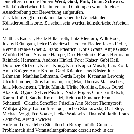
handelt sich um die Farben
Weiß, Gold, Pink, Grün, Schwarz
.
Alle künstlerischen Richtungen und Gattungen waren in einer
Ausschreibung zur Bewerbung aufgerufen.
Zusätzlich zeigt ein dokumentarischer Teil Aspekte der
Künstlerbundhistorie. Zu sehen sein werden künstlerische Arbeiten
von:
Matthias Bausch, Beate Bilkenroth, Lutz Bleidorn, Willi Boos,
Justus Bräutigam, Peter Doberitzsch, Jochen Fiedler, Jakob Flohe,
Kerstin Franke-Gneuß, Frank Friedrich, Doris Granz, Antje Guske,
Winfried Hänel, Susanne Hampe, Dirk Heerklotz, Frank Herrmann,
Reinhold Herrmann, Andreas Hinkel, Peter Kaiser, Gabi Keil,
Dorothee Kletzsch, Karen Kling, Karin Kopka-Musch, Lars Kohl,
Anna Kröger, Antje Krohn, Gerd Küchler, Jens Küster, Ines
Lehmann, Matthias Lehmann, Gerda Lepke, Katharina Lewonig,
Ulrich Lindner, Chris Löhmann, Jörg Mai, Thomas Matauschek,
Jana Morgenstern, Ulrike Mundt, Ulrike Northing, Lucas Oertel,
Akatsuki Ogura, Sylvia Pásztor, Nadja Poppe, Christian Rätsch,
Karen Roßki, Sandra Rosenstiel, Reinhard Sandner, Frank
Schauseil, Claudia Scheffler, Priscilla Ann Siebert Thornycroft,
Wolfgang Smy, Lothar Sprenger, Jochen Stankowski, Olaf Stoy,
Michael Voigt, Fee Vogler, Heike Wadewitz, Tina Wohlfarth, Franz
Zadniček, Arend Zwicker
Aufgrund der aktellen Situation im Bezug auf die Corona-
Problematik sind Veranstaltungsformate derzeit noch in der