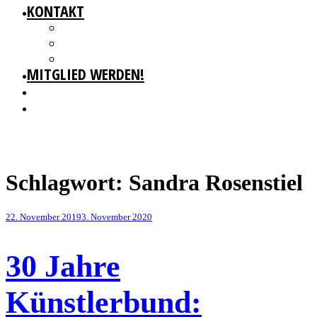
KONTAKT
GESCHÄFTSSTELLE
IMPRESSUM
DATENSCHUTZ
MITGLIED WERDEN!
Schlagwort:
Sandra Rosenstiel
Veröffentlicht
22. November 2019
3. November 2020
am
30 Jahre
Künstlerbund: