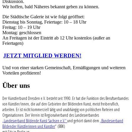
Diskussion.
Wir hoffen, bald Näheres bekannt geben zu können.
Die Städtische Galerie ist wie folgt geöffnet:
Dienstag bis Sonntag, Feiertage: 10 – 18 Uhr
Freitag: 10 – 19 Uhr
Montag: geschlossen
An Freitagen ist der Eintritt ab 12 Uhr kostenlos (außer an
Feiertagen)
JETZT MITGLIED WERDEN!
Und von einer starken Gemeinschaft, Ermäßigungen und weiteren
Vorteilen profitieren!
Über uns
Der Künstlerbund Dresden e.V. besteht seit 1990. Er hat die Funktion des Berufsverbandes
von Künstler/innen, die auf den Gebieten der Bildenden Kunst, meist freiberuflich,
arbeiten. Er ist nicht kommerziell tätig und unabhängig von politischen Parteien und
Organisationen. Der Verein ist Regionalverband des Landesverbandes
„Landesverband Bildende Kunst Sachsen e.V.“
und gehört damit dem
„Bundesverband
Bildender Künstlerinnen und Künstler
“ (BBK)
mit Sitz in Berlin an.