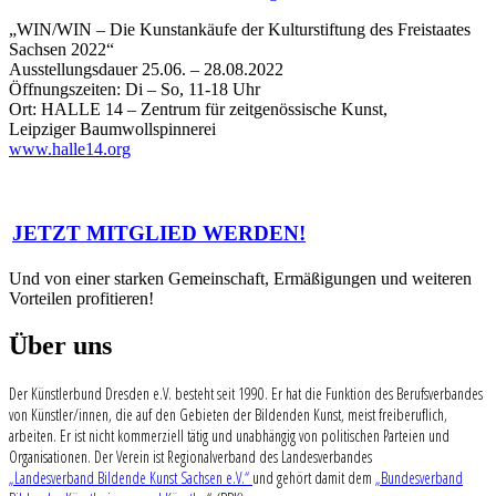
„WIN/WIN – Die Kunstankäufe der Kulturstiftung des Freistaates
Sachsen 2022“
Ausstellungsdauer 25.06. – 28.08.2022
Öffnungszeiten: Di – So, 11-18 Uhr
Ort: HALLE 14 – Zentrum für zeitgenössische Kunst,
Leipziger Baumwollspinnerei
www.halle14.org
JETZT MITGLIED WERDEN!
Und von einer starken Gemeinschaft, Ermäßigungen und weiteren
Vorteilen profitieren!
Über uns
Der Künstlerbund Dresden e.V. besteht seit 1990. Er hat die Funktion des Berufsverbandes
von Künstler/innen, die auf den Gebieten der Bildenden Kunst, meist freiberuflich,
arbeiten. Er ist nicht kommerziell tätig und unabhängig von politischen Parteien und
Organisationen. Der Verein ist Regionalverband des Landesverbandes
„Landesverband Bildende Kunst Sachsen e.V.“
und gehört damit dem
„Bundesverband