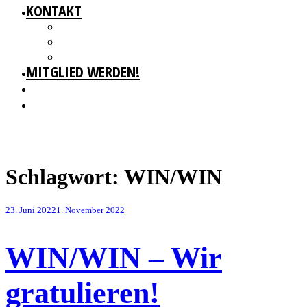
KONTAKT
GESCHÄFTSSTELLE
IMPRESSUM
DATENSCHUTZ
MITGLIED WERDEN!
Schlagwort:
WIN/WIN
Veröffentlicht
23. Juni 2022
1. November 2022
am
WIN/WIN – Wir
gratulieren!