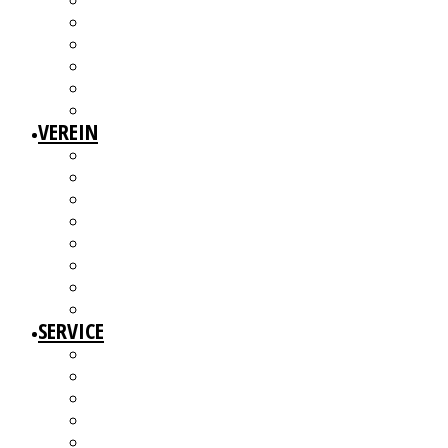
3W1F SPACE
WILLKOMMEN!
MITGLIEDERAUSSTELLUNGEN
MITGLIEDERINTERVIEWS
KÜNSTLERMESSE
ALTERSWERKE – KUNSTGESCHICHTE(N) ERZÄHLEN
VEREIN
ÜBER UNS
MITGLIEDER
VORSTAND
ARBEITSGRUPPEN & GREMIEN
SATZUNG
BEITRAGSORDNUNG
MITGLIED WERDEN UND MITMACHEN!
KBD NETZWERK
SERVICE
AUSSCHREIBUNGEN
WEITERBILDUNGEN
BERATUNGSANGEBOTE
ANGEBOTE FÜR MITGLIEDER
WERKDATENBANK (EXTERN)