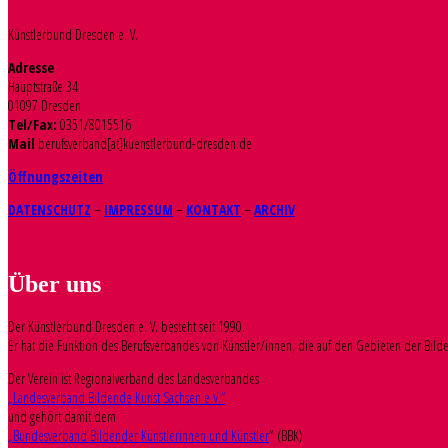
Künstlerbund Dresden e. V.
Adresse
Hauptstraße 34
01097 Dresden
Tel/Fax:
0351/8015516
Mail
berufsverband[at]kuenstlerbund-dresden.de
Öffnungszeiten
DATENSCHUTZ
–
IMPRESSUM
–
KONTAKT
–
ARCHIV
Über uns
Der Künstlerbund Dresden e. V. besteht seit 1990.
Er hat die Funktion des Berufsverbandes von Künstler/innen, die auf den Gebieten der Bilden
Der Verein ist Regionalverband des Landesverbandes
„Landesverband Bildende Kunst Sachsen e.V.“
und gehört damit dem
„Bundesverband Bildender Künstlerinnen und Künstler
“ (BBK)