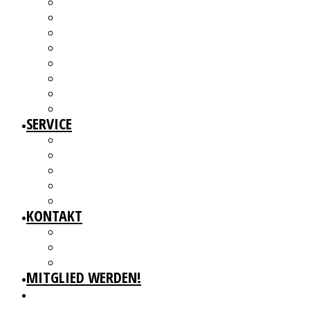
ÜBER UNS
MITGLIEDER
VORSTAND
ARBEITSGRUPPEN & GREMIEN
SATZUNG
BEITRAGSORDNUNG
MITGLIED WERDEN UND MITMACHEN!
KBD NETZWERK
SERVICE
AUSSCHREIBUNGEN
WEITERBILDUNGEN
BERATUNGSANGEBOTE
ANGEBOTE FÜR MITGLIEDER
WERKDATENBANK (EXTERN)
KONTAKT
GESCHÄFTSSTELLE
IMPRESSUM
DATENSCHUTZ
MITGLIED WERDEN!