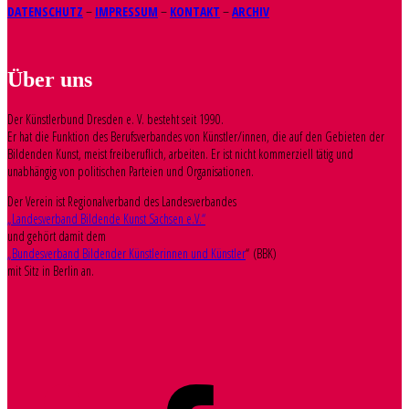
DATENSCHUTZ
–
IMPRESSUM
–
KONTAKT
–
ARCHIV
Über uns
Der Künstlerbund Dresden e. V. besteht seit 1990.
Er hat die Funktion des Berufsverbandes von Künstler/innen, die auf den Gebieten der
Bildenden Kunst, meist freiberuflich, arbeiten. Er ist nicht kommerziell tätig und
unabhängig von politischen Parteien und Organisationen.
Der Verein ist Regionalverband des Landesverbandes
„Landesverband Bildende Kunst Sachsen e.V.“
und gehört damit dem
„Bundesverband Bildender Künstlerinnen und Künstler
“ (BBK)
mit Sitz in Berlin an.
Facebook