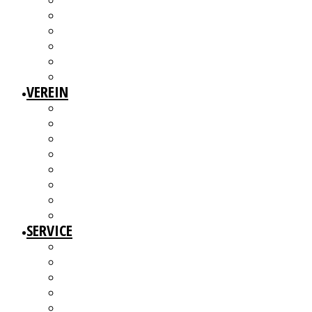
3W1F SPACE
WILLKOMMEN!
MITGLIEDERAUSSTELLUNGEN
MITGLIEDERINTERVIEWS
KÜNSTLERMESSE
ALTERSWERKE – KUNSTGESCHICHTE(N) ERZÄHLEN
VEREIN
ÜBER UNS
MITGLIEDER
VORSTAND
ARBEITSGRUPPEN & GREMIEN
SATZUNG
BEITRAGSORDNUNG
MITGLIED WERDEN UND MITMACHEN!
KBD NETZWERK
SERVICE
AUSSCHREIBUNGEN
WEITERBILDUNGEN
BERATUNGSANGEBOTE
ANGEBOTE FÜR MITGLIEDER
WERKDATENBANK (EXTERN)