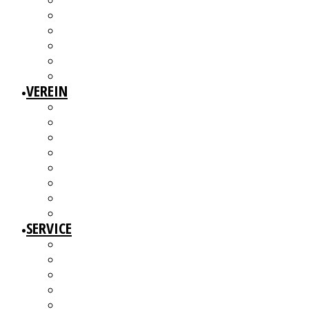
3W1F SPACE
WILLKOMMEN!
MITGLIEDERAUSSTELLUNGEN
MITGLIEDERINTERVIEWS
KÜNSTLERMESSE
ALTERSWERKE – KUNSTGESCHICHTE(N) ERZÄHLEN
VEREIN
ÜBER UNS
MITGLIEDER
VORSTAND
ARBEITSGRUPPEN & GREMIEN
SATZUNG
BEITRAGSORDNUNG
MITGLIED WERDEN UND MITMACHEN!
KBD NETZWERK
SERVICE
AUSSCHREIBUNGEN
WEITERBILDUNGEN
BERATUNGSANGEBOTE
ANGEBOTE FÜR MITGLIEDER
WERKDATENBANK (EXTERN)