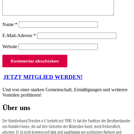
Name
*
E-Mail-Adresse
*
Website
Beitragsnavigation
JETZT MITGLIED WERDEN!
Und von einer starken Gemeinschaft, Ermäßigungen und weiteren
Vorteilen profitieren!
Über uns
Der Künstlerbund Dresden e.V. besteht seit 1990. Er hat die Funktion des Berufsverbandes
von Künstler/innen, die auf den Gebieten der Bildenden Kunst, meist freiberuflich,
arbeiten. Er ist nicht kommerziell tätig und unabhängig von politischen Parteien und