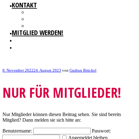
KONTAKT
GESCHÄFTSSTELLE
IMPRESSUM
DATENSCHUTZ
MITGLIED WERDEN!
Veröffentlicht
8. November 2022
24. August 2023
von
Gudrun Brückel
am
NUR FÜR MITGLIEDER!
Nur Mitglieder können diesen Beitrag sehen. Sie sind bereits
Mitglied? Dann melden sie sich bitte an:
Benutzername:
Passwort:
Angemeldet bleiben