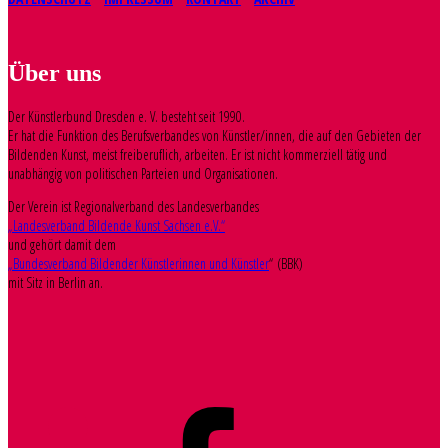
Über uns
Der Künstlerbund Dresden e. V. besteht seit 1990.
Er hat die Funktion des Berufsverbandes von Künstler/innen, die auf den Gebieten der
Bildenden Kunst, meist freiberuflich, arbeiten. Er ist nicht kommerziell tätig und
unabhängig von politischen Parteien und Organisationen.
Der Verein ist Regionalverband des Landesverbandes
„Landesverband Bildende Kunst Sachsen e.V.“
und gehört damit dem
„Bundesverband Bildender Künstlerinnen und Künstler
“ (BBK)
mit Sitz in Berlin an.
Facebook