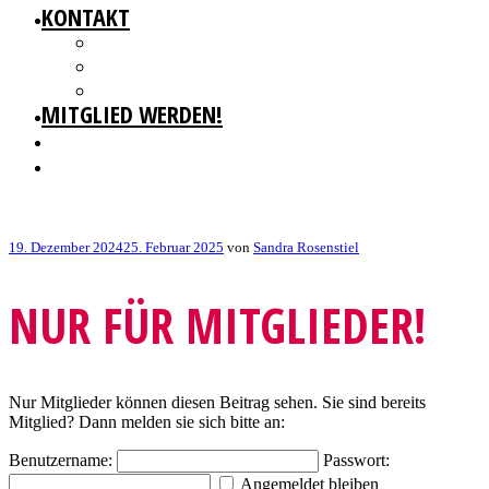
KONTAKT
GESCHÄFTSSTELLE
IMPRESSUM
DATENSCHUTZ
MITGLIED WERDEN!
Veröffentlicht
19. Dezember 2024
25. Februar 2025
von
Sandra Rosenstiel
am
NUR FÜR MITGLIEDER!
Nur Mitglieder können diesen Beitrag sehen. Sie sind bereits
Mitglied? Dann melden sie sich bitte an:
Benutzername:
Passwort:
Angemeldet bleiben