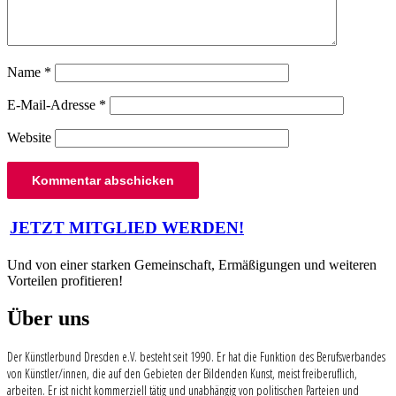
Name
*
E-Mail-Adresse
*
Website
Beitragsnavigation
JETZT MITGLIED WERDEN!
Und von einer starken Gemeinschaft, Ermäßigungen und weiteren
Vorteilen profitieren!
Über uns
Der Künstlerbund Dresden e.V. besteht seit 1990. Er hat die Funktion des Berufsverbandes
von Künstler/innen, die auf den Gebieten der Bildenden Kunst, meist freiberuflich,
arbeiten. Er ist nicht kommerziell tätig und unabhängig von politischen Parteien und