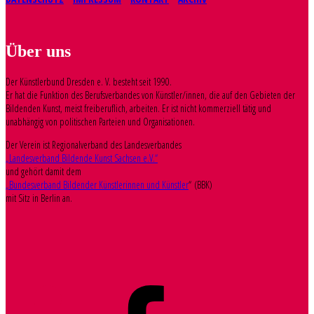
Über uns
Der Künstlerbund Dresden e. V. besteht seit 1990.
Er hat die Funktion des Berufsverbandes von Künstler/innen, die auf den Gebieten der
Bildenden Kunst, meist freiberuflich, arbeiten. Er ist nicht kommerziell tätig und
unabhängig von politischen Parteien und Organisationen.
Der Verein ist Regionalverband des Landesverbandes
„Landesverband Bildende Kunst Sachsen e.V.“
und gehört damit dem
„Bundesverband Bildender Künstlerinnen und Künstler
“ (BBK)
mit Sitz in Berlin an.
Facebook