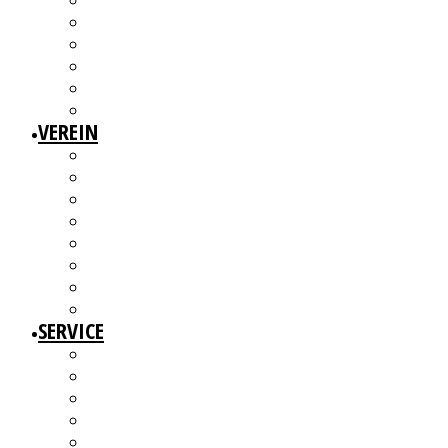
3W1F SPACE
WILLKOMMEN!
MITGLIEDERAUSSTELLUNGEN
MITGLIEDERINTERVIEWS
KÜNSTLERMESSE
ALTERSWERKE – KUNSTGESCHICHTE(N) ERZÄHLEN
VEREIN
ÜBER UNS
MITGLIEDER
VORSTAND
ARBEITSGRUPPEN & GREMIEN
SATZUNG
BEITRAGSORDNUNG
MITGLIED WERDEN UND MITMACHEN!
KBD NETZWERK
SERVICE
AUSSCHREIBUNGEN
WEITERBILDUNGEN
BERATUNGSANGEBOTE
ANGEBOTE FÜR MITGLIEDER
WERKDATENBANK (EXTERN)