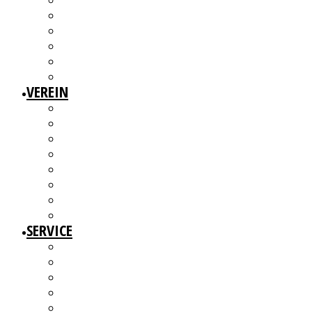
3W1F SPACE
WILLKOMMEN!
MITGLIEDERAUSSTELLUNGEN
MITGLIEDERINTERVIEWS
KÜNSTLERMESSE
ALTERSWERKE – KUNSTGESCHICHTE(N) ERZÄHLEN
VEREIN
ÜBER UNS
MITGLIEDER
VORSTAND
ARBEITSGRUPPEN & GREMIEN
SATZUNG
BEITRAGSORDNUNG
MITGLIED WERDEN UND MITMACHEN!
KBD NETZWERK
SERVICE
AUSSCHREIBUNGEN
WEITERBILDUNGEN
BERATUNGSANGEBOTE
ANGEBOTE FÜR MITGLIEDER
WERKDATENBANK (EXTERN)