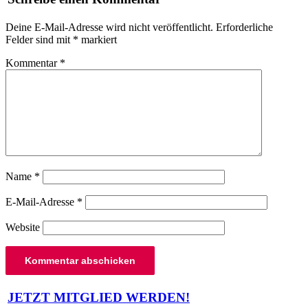
Deine E-Mail-Adresse wird nicht veröffentlicht.
Erforderliche
Felder sind mit
*
markiert
Kommentar
*
Name
*
E-Mail-Adresse
*
Website
Beitragsnavigation
JETZT MITGLIED WERDEN!