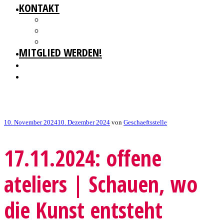
KONTAKT
GESCHÄFTSSTELLE
IMPRESSUM
DATENSCHUTZ
MITGLIED WERDEN!
Veröffentlicht
10. November 2024
10. Dezember 2024
von
Geschaeftsstelle
am
17.11.2024: offene
ateliers | Schauen, wo
die Kunst entsteht