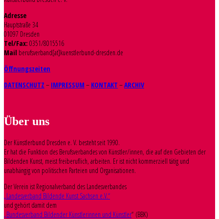
Adresse
Hauptstraße 34
01097 Dresden
Tel/Fax:
0351/8015516
Mail
berufsverband[at]kuenstlerbund-dresden.de
Öffnungszeiten
DATENSCHUTZ
–
IMPRESSUM
–
KONTAKT
–
ARCHIV
Über uns
Der Künstlerbund Dresden e. V. besteht seit 1990.
Er hat die Funktion des Berufsverbandes von Künstler/innen, die auf den Gebieten der
Bildenden Kunst, meist freiberuflich, arbeiten. Er ist nicht kommerziell tätig und
unabhängig von politischen Parteien und Organisationen.
Der Verein ist Regionalverband des Landesverbandes
„Landesverband Bildende Kunst Sachsen e.V.“
und gehört damit dem
„Bundesverband Bildender Künstlerinnen und Künstler
“ (BBK)