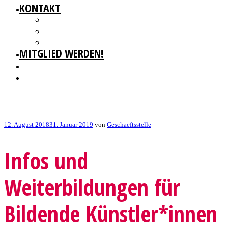
KONTAKT
GESCHÄFTSSTELLE
IMPRESSUM
DATENSCHUTZ
MITGLIED WERDEN!
Veröffentlicht
12. August 2018
31. Januar 2019
von
Geschaeftsstelle
am
Infos und
Weiterbildungen für
Bildende Künstler*innen