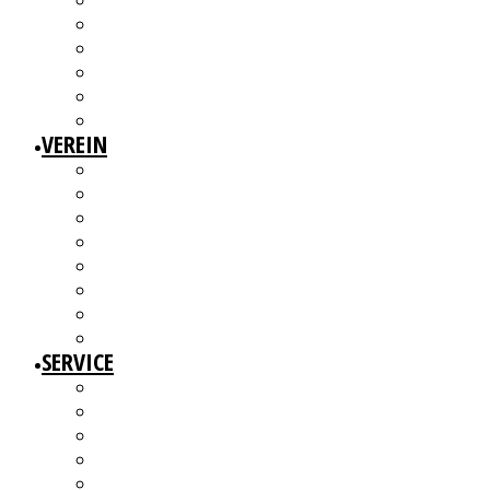
3W1F SPACE
WILLKOMMEN!
MITGLIEDERAUSSTELLUNGEN
MITGLIEDERINTERVIEWS
KÜNSTLERMESSE
ALTERSWERKE – KUNSTGESCHICHTE(N) ERZÄHLEN
VEREIN
ÜBER UNS
MITGLIEDER
VORSTAND
ARBEITSGRUPPEN & GREMIEN
SATZUNG
BEITRAGSORDNUNG
MITGLIED WERDEN UND MITMACHEN!
KBD NETZWERK
SERVICE
AUSSCHREIBUNGEN
WEITERBILDUNGEN
BERATUNGSANGEBOTE
ANGEBOTE FÜR MITGLIEDER
WERKDATENBANK (EXTERN)