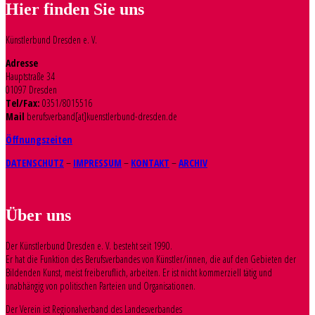
Hier finden Sie uns
Künstlerbund Dresden e. V.
Adresse
Hauptstraße 34
01097 Dresden
Tel/Fax:
0351/8015516
Mail
berufsverband[at]kuenstlerbund-dresden.de
Öffnungszeiten
DATENSCHUTZ
–
IMPRESSUM
–
KONTAKT
–
ARCHIV
Über uns
Der Künstlerbund Dresden e. V. besteht seit 1990.
Er hat die Funktion des Berufsverbandes von Künstler/innen, die auf den Gebieten der
Bildenden Kunst, meist freiberuflich, arbeiten. Er ist nicht kommerziell tätig und
unabhängig von politischen Parteien und Organisationen.
Der Verein ist Regionalverband des Landesverbandes