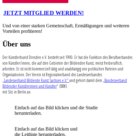
Beitragsnavigation
JETZT MITGLIED WERDEN!
Und von einer starken Gemeinschaft, Ermäßigungen und weiteren
Vorteilen profitieren!
Über uns
Der Künstlerbund Dresden e.V. besteht seit 1990. Er hat die Funktion des Berufsverbandes
von Künstler/innen, die auf den Gebieten der Bildenden Kunst, meist freiberuflich,
arbeiten. Er ist nicht kommerziell tätig und unabhängig von politischen Parteien und
Organisationen. Der Verein ist Regionalverband des Landesverbandes
„Landesverband Bildende Kunst Sachsen e.V.“
und gehört damit dem
„Bundesverband
Bildender Künstlerinnen und Künstler
“ (BBK)
mit Sitz in Berlin an.
Einfach auf das Bild klicken und die Studie
herunterladen.
Einfach auf das Bild klicken und
die Leitlinie herunterladen.