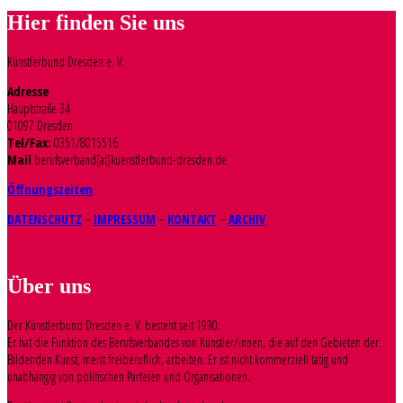
Hier finden Sie uns
Künstlerbund Dresden e. V.
Adresse
Hauptstraße 34
01097 Dresden
Tel/Fax:
0351/8015516
Mail
berufsverband[at]kuenstlerbund-dresden.de
Öffnungszeiten
DATENSCHUTZ
–
IMPRESSUM
–
KONTAKT
–
ARCHIV
Über uns
Der Künstlerbund Dresden e. V. besteht seit 1990.
Er hat die Funktion des Berufsverbandes von Künstler/innen, die auf den Gebieten der
Bildenden Kunst, meist freiberuflich, arbeiten. Er ist nicht kommerziell tätig und
unabhängig von politischen Parteien und Organisationen.