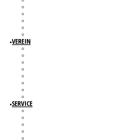
3W1F SPACE
WILLKOMMEN!
MITGLIEDERAUSSTELLUNGEN
MITGLIEDERINTERVIEWS
KÜNSTLERMESSE
ALTERSWERKE – KUNSTGESCHICHTE(N) ERZÄHLEN
VEREIN
ÜBER UNS
MITGLIEDER
VORSTAND
ARBEITSGRUPPEN & GREMIEN
SATZUNG
BEITRAGSORDNUNG
MITGLIED WERDEN UND MITMACHEN!
KBD NETZWERK
SERVICE
AUSSCHREIBUNGEN
WEITERBILDUNGEN
BERATUNGSANGEBOTE
ANGEBOTE FÜR MITGLIEDER
WERKDATENBANK (EXTERN)