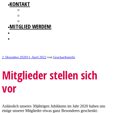
KONTAKT
GESCHÄFTSSTELLE
IMPRESSUM
DATENSCHUTZ
MITGLIED WERDEN!
Veröffentlicht
2. Dezember 2020
11. April 2022
von
Geschaeftsstelle
am
Mitglieder stellen sich
vor
Anlässlich unseres 30jährigen Jubiläums im Jahr 2020 haben uns
einige unserer Mitglieder etwas ganz Besonderes geschenkt: