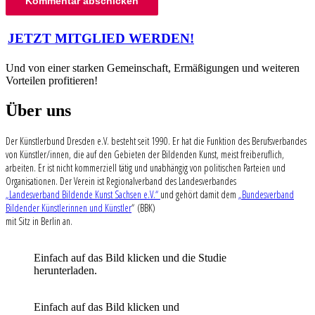
Beitragsnavigation
JETZT MITGLIED WERDEN!
Und von einer starken Gemeinschaft, Ermäßigungen und weiteren
Vorteilen profitieren!
Über uns
Der Künstlerbund Dresden e.V. besteht seit 1990. Er hat die Funktion des Berufsverbandes
von Künstler/innen, die auf den Gebieten der Bildenden Kunst, meist freiberuflich,
arbeiten. Er ist nicht kommerziell tätig und unabhängig von politischen Parteien und
Organisationen. Der Verein ist Regionalverband des Landesverbandes
„Landesverband Bildende Kunst Sachsen e.V.“
und gehört damit dem
„Bundesverband
Bildender Künstlerinnen und Künstler
“ (BBK)
mit Sitz in Berlin an.
Einfach auf das Bild klicken und die Studie
herunterladen.
Einfach auf das Bild klicken und