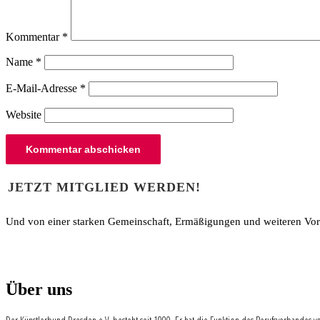
Kommentar
*
Name
*
E-Mail-Adresse
*
Website
Beitragsnavigation
JETZT MITGLIED WERDEN!
Und von einer starken Gemeinschaft, Ermäßigungen und weiteren Vorte
Über uns