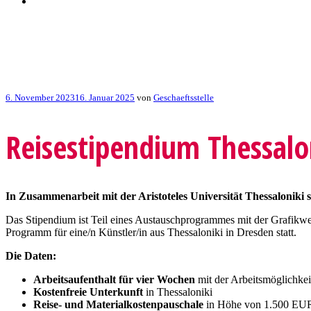
Veröffentlicht
6. November 2023
16. Januar 2025
von
Geschaeftsstelle
am
Reisestipendium Thessalo
In Zusammenarbeit mit der Aristoteles Universität Thessaloniki
Das Stipendium ist Teil eines Austauschprogrammes mit der Grafikwe
Programm für eine/n Künstler/in aus Thessaloniki in Dresden statt.
Die Daten:
Arbeitsaufenthalt für vier Wochen
mit der Arbeitsmöglichkeit
Kostenfreie Unterkunft
in Thessaloniki
Reise- und Materialkostenpauschale
in Höhe von 1.500 EU