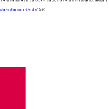
n Künstler/innen, die auf den Gebieten der Bildenden Kunst, meist freiberuflich, arbeiten. Er 
der Künstlerinnen und Künstler
“ (BBK)
Suchen