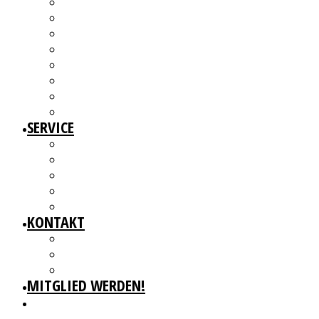
ÜBER UNS
MITGLIEDER
VORSTAND
ARBEITSGRUPPEN & GREMIEN
SATZUNG
BEITRAGSORDNUNG
MITGLIED WERDEN UND MITMACHEN!
KBD NETZWERK
SERVICE
AUSSCHREIBUNGEN
WEITERBILDUNGEN
BERATUNGSANGEBOTE
ANGEBOTE FÜR MITGLIEDER
WERKDATENBANK (EXTERN)
KONTAKT
GESCHÄFTSSTELLE
IMPRESSUM
DATENSCHUTZ
MITGLIED WERDEN!