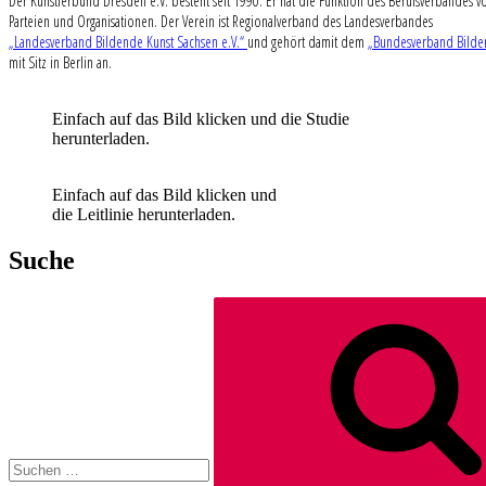
Der Künstlerbund Dresden e.V. besteht seit 1990. Er hat die Funktion des Berufsverbandes vo
Parteien und Organisationen. Der Verein ist Regionalverband des Landesverbandes
„Landesverband Bildende Kunst Sachsen e.V.“
und gehört damit dem
„Bundesverband Bilden
mit Sitz in Berlin an.
Einfach auf das Bild klicken und die Studie
herunterladen.
Einfach auf das Bild klicken und
die Leitlinie herunterladen.
Suche
Suchen
nach: