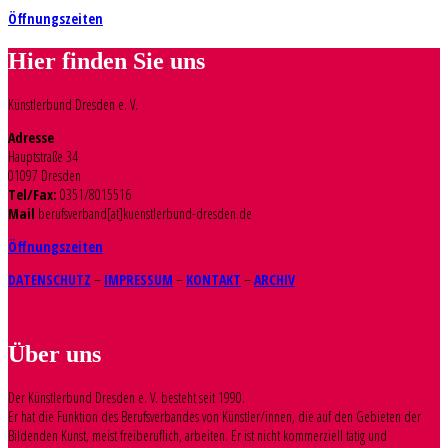
Öffnungszeiten
Hier finden Sie uns
Künstlerbund Dresden e. V.
Adresse
Hauptstraße 34
01097 Dresden
Tel/Fax:
0351/8015516
Mail
berufsverband[at]kuenstlerbund-dresden.de
Öffnungszeiten
DATENSCHUTZ
–
IMPRESSUM
–
KONTAKT
–
ARCHIV
Über uns
Der Künstlerbund Dresden e. V. besteht seit 1990.
Er hat die Funktion des Berufsverbandes von Künstler/innen, die auf den Gebieten der
Bildenden Kunst, meist freiberuflich, arbeiten. Er ist nicht kommerziell tätig und