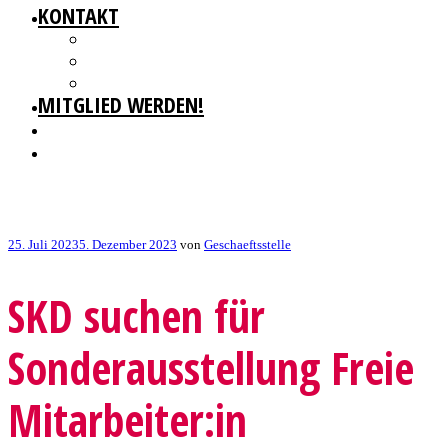
KONTAKT
GESCHÄFTSSTELLE
IMPRESSUM
DATENSCHUTZ
MITGLIED WERDEN!
Veröffentlicht
25. Juli 2023
5. Dezember 2023
von
Geschaeftsstelle
am
SKD suchen für
Sonderausstellung Freie
Mitarbeiter:in