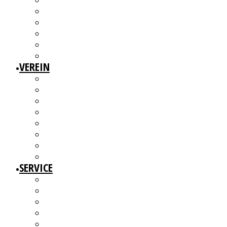
3W1F SPACE
WILLKOMMEN!
MITGLIEDERAUSSTELLUNGEN
MITGLIEDERINTERVIEWS
KÜNSTLERMESSE
ALTERSWERKE – KUNSTGESCHICHTE(N) ERZÄHLEN
VEREIN
ÜBER UNS
MITGLIEDER
VORSTAND
ARBEITSGRUPPEN & GREMIEN
SATZUNG
BEITRAGSORDNUNG
MITGLIED WERDEN UND MITMACHEN!
KBD NETZWERK
SERVICE
AUSSCHREIBUNGEN
WEITERBILDUNGEN
BERATUNGSANGEBOTE
ANGEBOTE FÜR MITGLIEDER
WERKDATENBANK (EXTERN)