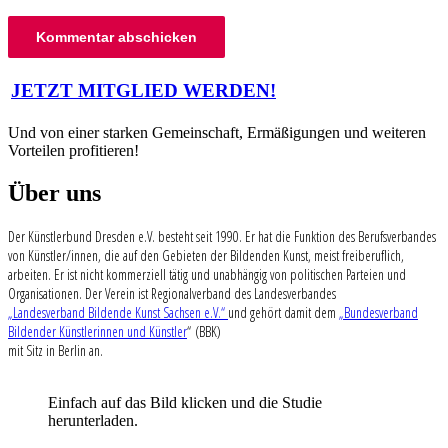
Beitragsnavigation
JETZT MITGLIED WERDEN!
Und von einer starken Gemeinschaft, Ermäßigungen und weiteren
Vorteilen profitieren!
Über uns
Der Künstlerbund Dresden e.V. besteht seit 1990. Er hat die Funktion des Berufsverbandes
von Künstler/innen, die auf den Gebieten der Bildenden Kunst, meist freiberuflich,
arbeiten. Er ist nicht kommerziell tätig und unabhängig von politischen Parteien und
Organisationen. Der Verein ist Regionalverband des Landesverbandes
„Landesverband Bildende Kunst Sachsen e.V.“
und gehört damit dem
„Bundesverband
Bildender Künstlerinnen und Künstler
“ (BBK)
mit Sitz in Berlin an.
Einfach auf das Bild klicken und die Studie
herunterladen.