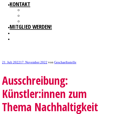
KONTAKT
GESCHÄFTSSTELLE
IMPRESSUM
DATENSCHUTZ
MITGLIED WERDEN!
Veröffentlicht
21. Juli 2022
17. November 2022
von
Geschaeftsstelle
am
Ausschreibung:
Künstler:innen zum
Thema Nachhaltigkeit