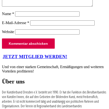
Name
*
E-Mail-Adresse
*
Website
Beitragsnavigation
JETZT MITGLIED WERDEN!
Und von einer starken Gemeinschaft, Ermäßigungen und weiteren
Vorteilen profitieren!
Über uns
Der Künstlerbund Dresden e.V. besteht seit 1990. Er hat die Funktion des Berufsverbandes
von Künstler/innen, die auf den Gebieten der Bildenden Kunst, meist freiberuflich,
arbeiten. Er ist nicht kommerziell tätig und unabhängig von politischen Parteien und
Organisationen. Der Verein ist Regionalverband des Landesverbandes