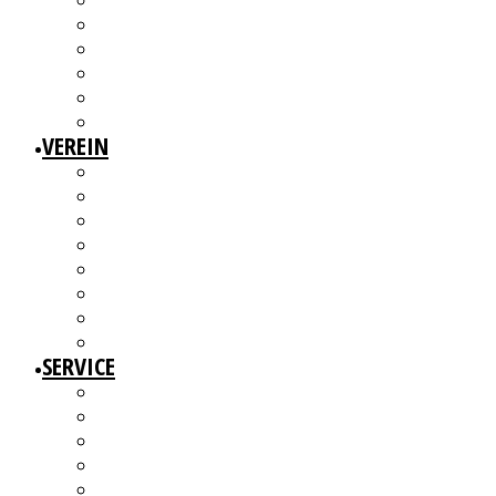
3W1F SPACE
WILLKOMMEN!
MITGLIEDERAUSSTELLUNGEN
MITGLIEDERINTERVIEWS
KÜNSTLERMESSE
ALTERSWERKE – KUNSTGESCHICHTE(N) ERZÄHLEN
VEREIN
ÜBER UNS
MITGLIEDER
VORSTAND
ARBEITSGRUPPEN & GREMIEN
SATZUNG
BEITRAGSORDNUNG
MITGLIED WERDEN UND MITMACHEN!
KBD NETZWERK
SERVICE
AUSSCHREIBUNGEN
WEITERBILDUNGEN
BERATUNGSANGEBOTE
ANGEBOTE FÜR MITGLIEDER
WERKDATENBANK (EXTERN)